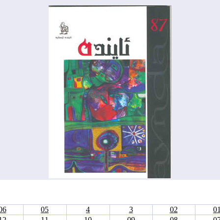
06
05
4
3
02
0
12
11
10
09
08
0