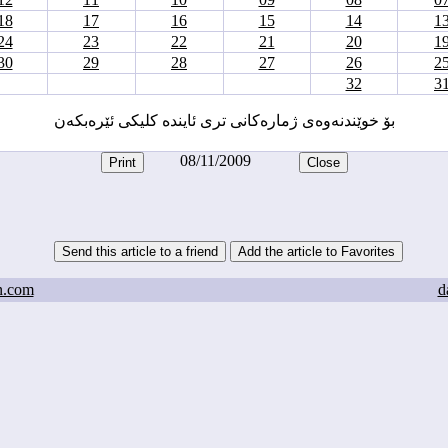
18
17
16
15
14
1
24
23
22
21
20
1
30
29
28
27
26
2
32
3
بۆ خوێندنه‌وه‌ی ژماره‌کانی تری ئاینده‌ کلیکی ئێره‌بکه‌ن
08/11/2009
n.com
d