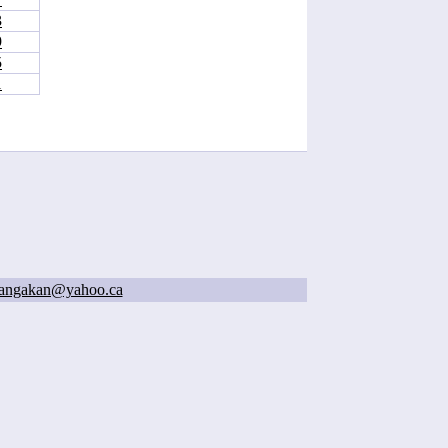
3
9
5
1
angakan@yahoo.ca