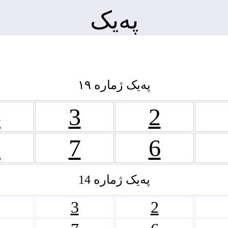
په‌یک
پەیک ژمارە ١٩
4
3
2
8
7
6
په‌یک ژماره‌ 14
3
2