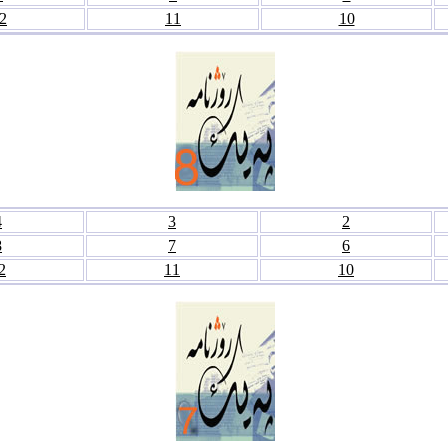
2
11
10
4
3
2
8
7
6
2
11
10