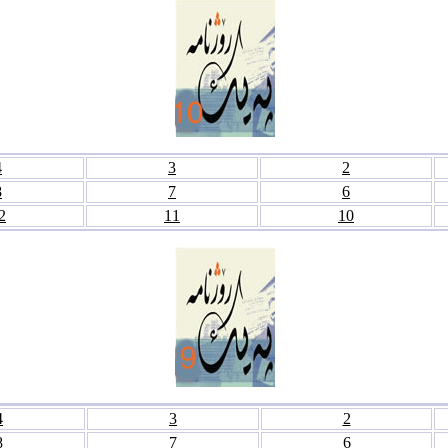
4
3
2
8
7
6
2
11
10
4
3
2
8
7
6