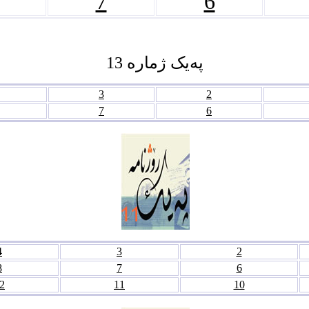
7
6
په‌یک ژماره‌ 13
3
2
7
6
4
3
2
8
7
6
2
11
10