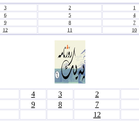
3
2
1
6
5
4
9
8
7
12
11
10
4
3
2
9
8
7
12